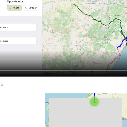
2
rar
3