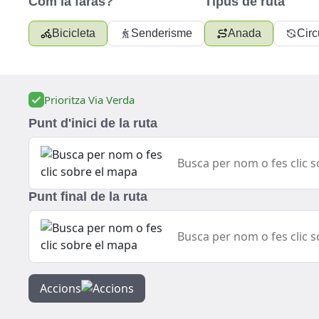
Com la faràs?
Tipus de ruta
Bicicleta
Senderisme
Anada
Circ
Prioritza Via Verda
Punt d'inici de la ruta
Punt final de la ruta
Accions