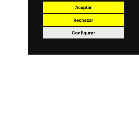
Alquiler y reparación de bicicletas
Aceptar
Aparcamiento camper
Rechazar
Información
Puntos Selfie TURS
Configurar
Inspirador
Inspirador
Tantas formas de vivir la Vía Verde como personas que la
recorren.