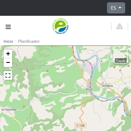
Seleccione
ES
Inicio
Planificador
+
Capas
−