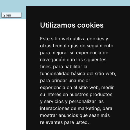
2 km
Leaflet
Utilizamos cookies
Este sitio web utiliza cookies y
otras tecnologías de seguimiento
Rutas
para mejorar su experiencia de
Vías sin tráfico
navegación con los siguientes
fines:
para habilitar la
Vías con tráfico
funcionalidad básica del sitio web
,
Conexiones
para brindar una mejor
experiencia en el sitio web
,
medir
Avisos
su interés en nuestros productos
Incidents
y servicios y personalizar las
interacciones de marketing
,
para
mostrar anuncios que sean más
Servicios
relevantes para usted
.
Aparcamiento general