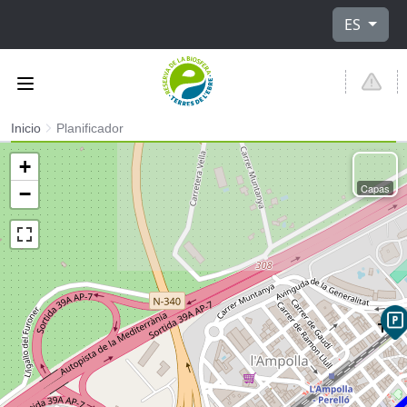
Seleccione
ES
Inicio
Planificador
+
Capas
−