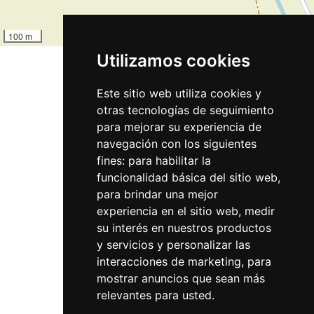
100 m
Leaflet
Utilizamos cookies
Este sitio web utiliza cookies y
otras tecnologías de seguimiento
Rutas
para mejorar su experiencia de
Vías sin tráfico
navegación con los siguientes
fines:
para habilitar la
Vías con tráfico
funcionalidad básica del sitio web
,
Conexiones
para brindar una mejor
experiencia en el sitio web
,
medir
Avisos
su interés en nuestros productos
Incidents
y servicios y personalizar las
interacciones de marketing
,
para
mostrar anuncios que sean más
Servicios
relevantes para usted
.
Aparcamiento general