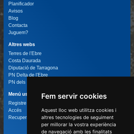
Planificador
Avisos
Blog
Contacta
Juguem?
Altres webs
Terres de l'Ebre
Costa Daurada
Diputació de Tarragona
PN Delta de l'Ebre
PN dels Ports
Menú usuari
Fem servir cookies
Registre usuari
Aquest lloc web utilitza cookies i
Accés
altres tecnologies de seguiment
Recupera la contrasenya
per millorar la vostra experiència
de navegació amb les finalitats