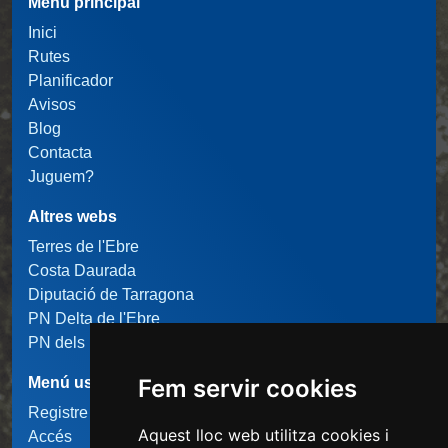
Menú principal
Inici
Rutes
Planificador
Avisos
Blog
Contacta
Juguem?
Altres webs
Terres de l'Ebre
Costa Daurada
Diputació de Tarragona
PN Delta de l'Ebre
PN dels Ports
Menú usuari
Fem servir cookies
Registre usuari
Aquest lloc web utilitza cookies i
Accés