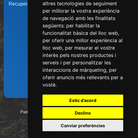
altres tecnologies de seguiment
Recupera la contrasenya
per millorar la vostra experiència
de navegació amb les finalitats
següents:
per habilitar la
funcionalitat bàsica del lloc web
,
per oferir una millor experiència al
lloc web
,
per mesurar el vostre
interès pels nostres productes i
serveis i per personalitzar les
interaccions de màrqueting
,
per
oferir anuncis més rellevants per a
C. de Santa Anna, 3 1a | 43500 Tortosa
vostè
.
Tel. 0034 977 44 44 47
Estic d’acord
Patronat de Turisme de la Diputació de Tarragona
Declino
Avís legal
Canviar preferències
Protecció de dades
Política de galetes