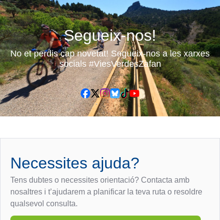
Segueix-nos!
No et perdis cap novetat! Segueix-nos a les xarxes
socials #ViesVerdesZafan
Necessites ajuda?
Tens dubtes o necessites orientació? Contacta amb
nosaltres i t’ajudarem a planificar la teva ruta o resoldre
qualsevol consulta.