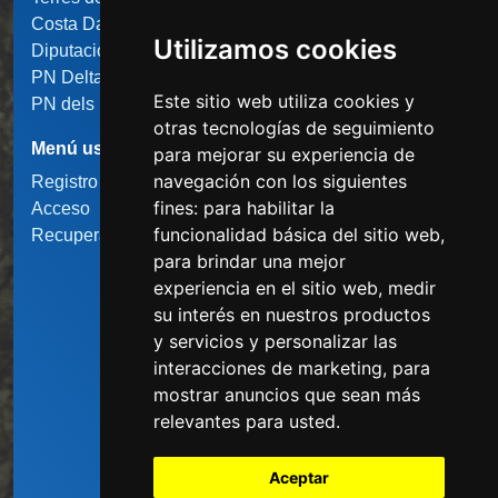
Costa Daurada
Utilizamos cookies
Diputació de Tarragona
PN Delta de l'Ebre
Este sitio web utiliza cookies y
PN dels Ports
otras tecnologías de seguimiento
Menú usuario
para mejorar su experiencia de
navegación con los siguientes
Registro usuario
fines:
para habilitar la
Acceso
funcionalidad básica del sitio web
,
Recupera la contraseña
para brindar una mejor
experiencia en el sitio web
,
medir
su interés en nuestros productos
y servicios y personalizar las
interacciones de marketing
,
para
mostrar anuncios que sean más
relevantes para usted
.
Aceptar