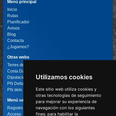
Menú principal
Inicio
Rutas
Planificador
Avisos
Blog
Contacta
¿Jugamos?
Otras webs
Terres de l'Ebre
Costa Daurada
Utilizamos cookies
Diputació de Tarragona
PN Delta de l'Ebre
Este sitio web utiliza cookies y
PN dels Ports
otras tecnologías de seguimiento
Menú usuario
para mejorar su experiencia de
navegación con los siguientes
Registro usuario
fines:
para habilitar la
Acceso