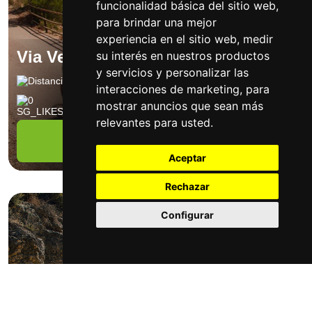
funcionalidad básica del sitio web
,
para brindar una mejor
experiencia en el sitio web
,
medir
Via Verda Val de Zafán (Completa)
su interés en nuestros productos
y servicios y personalizar las
154 km
1509 m
Sin tráfico
interacciones de marketing
,
para
0
mostrar anuncios que sean más
relevantes para usted
.
Descúbrela
Aceptar
Rechazar
Configurar