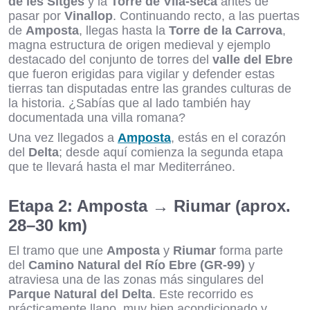
de les Sitges
y la
Torre de Vila-seca
antes de
pasar por
Vinallop
. Continuando recto, a las puertas
de
Amposta
, llegas hasta la
Torre de la Carrova
,
magna estructura de origen medieval y ejemplo
destacado del conjunto de torres del
valle del Ebre
que fueron erigidas para vigilar y defender estas
tierras tan disputadas entre las grandes culturas de
la historia. ¿Sabías que al lado también hay
documentada una villa romana?
Una vez llegados a
Amposta
, estás en el corazón
del
Delta
; desde aquí comienza la segunda etapa
que te llevará hasta el mar Mediterráneo.
Etapa 2: Amposta → Riumar (aprox.
28–30 km)
El tramo que une
Amposta
y
Riumar
forma parte
del
Camino Natural del Río Ebre (GR-99)
y
atraviesa una de las zonas más singulares del
Parque Natural del Delta
. Este recorrido es
prácticamente llano, muy bien acondicionado y