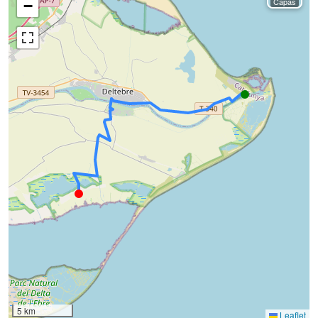
Capas
−
5 km
Leaflet