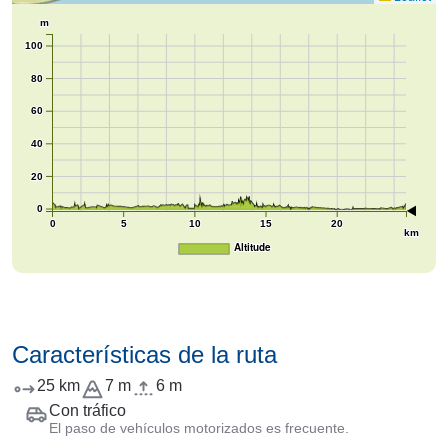
m
100
80
60
40
20
0
0
5
10
15
20
km
Altitude
Características de la ruta
25 km
7 m
6 m
Con tráfico
El paso de vehículos motorizados es frecuente.