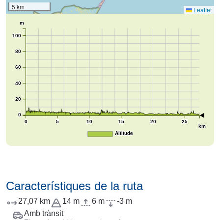
5 km
Leaflet
m
100
80
60
40
20
0
0
5
10
15
20
25
km
Altitude
Característiques de la ruta
27,07 km
14 m
6 m
-3 m
Amb trànsit