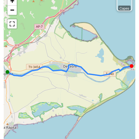
+
Capes
−