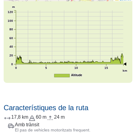
m
120
100
80
60
40
20
0
0
5
10
15
km
Altitude
Característiques de la ruta
17,8 km
60 m
24 m
Amb trànsit
El pas de vehicles motoritzats frequent.