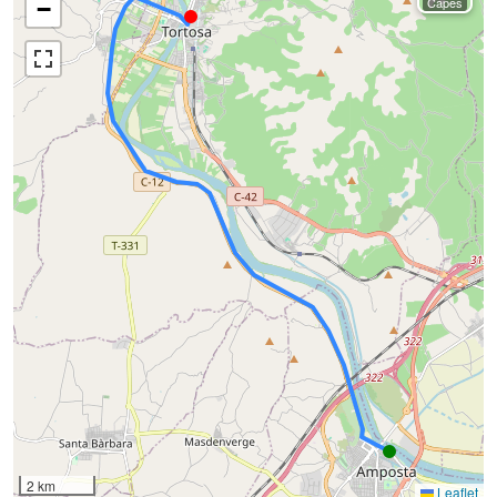
Capes
−
2 km
Leaflet