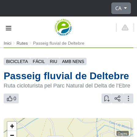
Seleccioni 
CA
Inici
Rutes
Passeig fluvial de Deltebre
BICICLETA
FÁCIL
RIU
AMB NENS
Passeig fluvial de Deltebre
Ruta cicloturista pel Parc Natural del Delta de l’Ebre
0
+
Capes
−