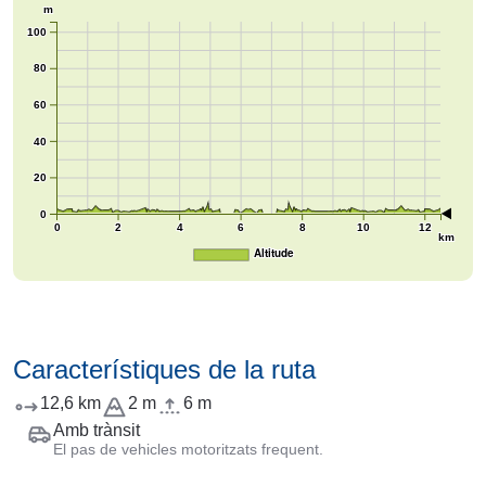
m
100
80
60
40
20
0
0
2
4
6
8
10
12
km
Altitude
Característiques de la ruta
12,6 km
2 m
6 m
Amb trànsit
El pas de vehicles motoritzats frequent.